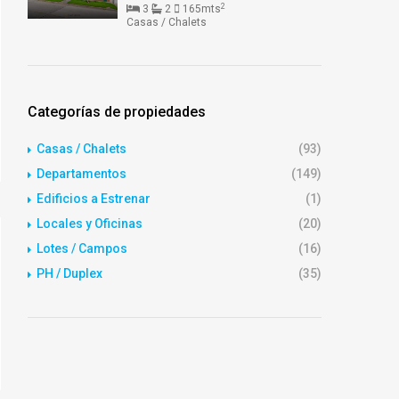
2
3
2
165mts
Casas / Chalets
Categorías de propiedades
Casas / Chalets
(93)
Departamentos
(149)
Edificios a Estrenar
(1)
Locales y Oficinas
(20)
Lotes / Campos
(16)
PH / Duplex
(35)