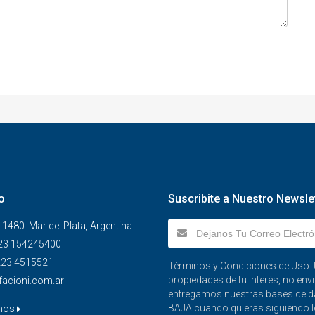
o
Suscribite a Nuestro Newsle
1480. Mar del Plata, Argentina
23 154245400
223 4515521
Términos y Condiciones de Uso: Ú
propiedades de tu interés, no e
facioni.com.ar
entregamos nuestras bases de da
BAJA cuando quieras siguiendo lo
enos