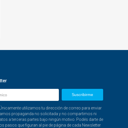
tter
Suscribirme
nicamente utilizamos tu dirección de correo para enviar
nviamos propaganda no solicitada y no compartimos ni
tos a terceras partes bajo ningún motivo. Podés darte de
s pasos que figuran al pie de página de cada Newsletter