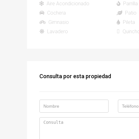
Aire Acondicionado
Parrilla
Cochera
Patio
Gimnasio
Pileta
Lavadero
Quinch
Consulta por esta propiedad