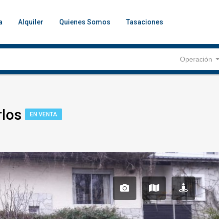
a
Alquiler
Quienes Somos
Tasaciones
Operación
rlos
EN VENTA