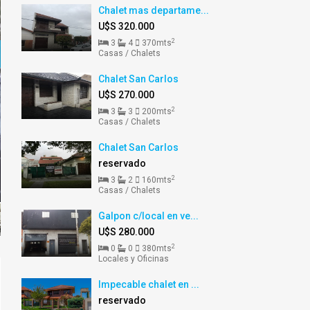
Chalet mas departame...
U$S 320.000
2
3
4
370mts
Casas / Chalets
Chalet San Carlos
U$S 270.000
2
3
3
200mts
Casas / Chalets
Chalet San Carlos
reservado
2
3
2
160mts
Casas / Chalets
Galpon c/local en ve...
U$S 280.000
2
0
0
380mts
Locales y Oficinas
Impecable chalet en ...
reservado