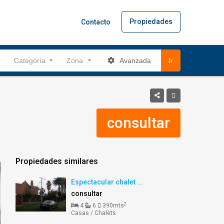
Propiedades
Contacto
Categoría
Zona
Ir
Avanzada
consultar
Propiedades similares
Espectacular chalet ...
consultar
2
4
6
390mts
Casas / Chalets