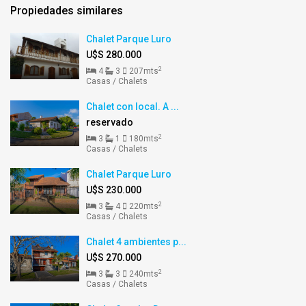
Propiedades similares
Chalet Parque Luro
U$S 280.000
2
4
3
207mts
Casas / Chalets
Chalet con local. A ...
reservado
2
3
1
180mts
Casas / Chalets
Chalet Parque Luro
U$S 230.000
2
3
4
220mts
Casas / Chalets
Chalet 4 ambientes p...
U$S 270.000
2
3
3
240mts
Casas / Chalets