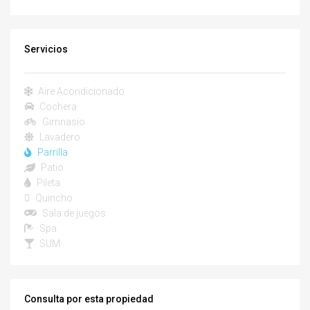
Servicios
Aire Acondicionado
Cochera
Gimnasio
Lavadero
Parrilla
Patio
Pileta
Quincho
Sala de juegos
Spa
SUM
Consulta por esta propiedad