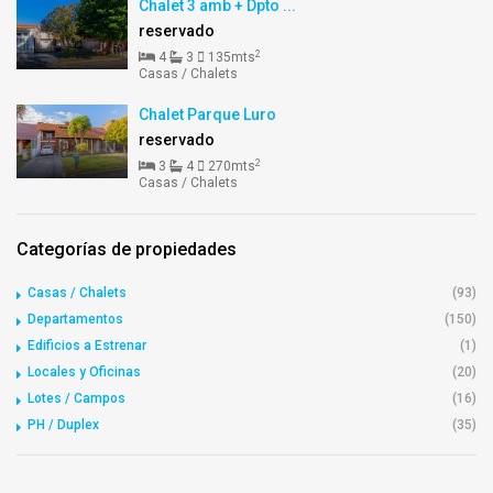
Chalet 3 amb + Dpto ...
reservado
2
4
3
135mts
Casas / Chalets
Chalet Parque Luro
reservado
2
3
4
270mts
Casas / Chalets
Categorías de propiedades
Casas / Chalets
(93)
Departamentos
(150)
Edificios a Estrenar
(1)
Locales y Oficinas
(20)
Lotes / Campos
(16)
PH / Duplex
(35)