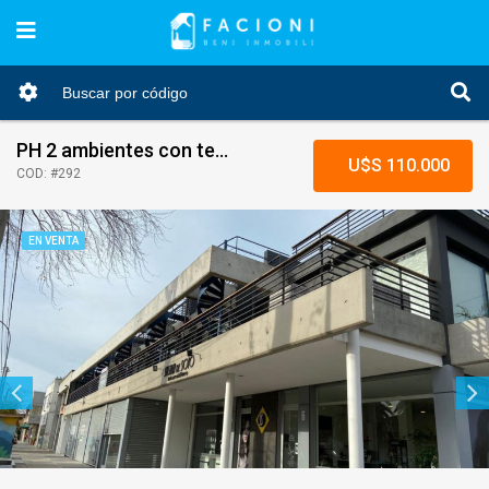
PH 2 ambientes con terraza propia. Parque Luro
U$S 110.000
COD: #292
EN VENTA