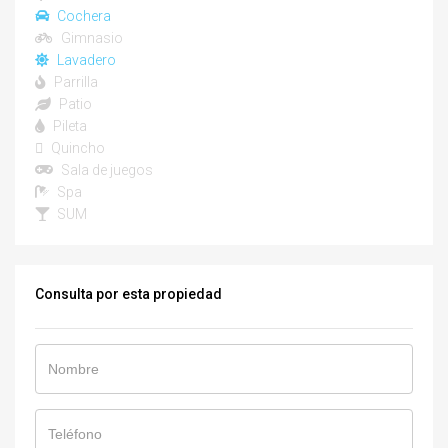
Cochera
Gimnasio
Lavadero
Parrilla
Patio
Pileta
Quincho
Sala de juegos
Spa
SUM
Consulta por esta propiedad