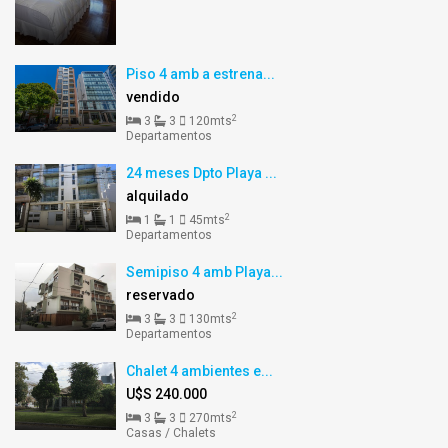
Piso 4 amb a estrena...
vendido
2
3
3
120mts
Departamentos
24 meses Dpto Playa ...
alquilado
2
1
1
45mts
Departamentos
Semipiso 4 amb Playa...
reservado
2
3
3
130mts
Departamentos
Chalet 4 ambientes e...
U$S 240.000
2
3
3
270mts
Casas / Chalets