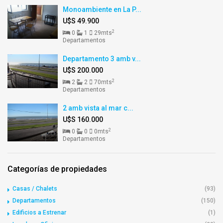
Monoambiente en La P...
U$S 49.900
2
0
1
29mts
Departamentos
Departamento 3 amb v...
U$S 200.000
2
2
2
70mts
Departamentos
2 amb vista al mar c...
U$S 160.000
2
0
0
0mts
Departamentos
Categorías de propiedades
Casas / Chalets
(93)
Departamentos
(150)
Edificios a Estrenar
(1)