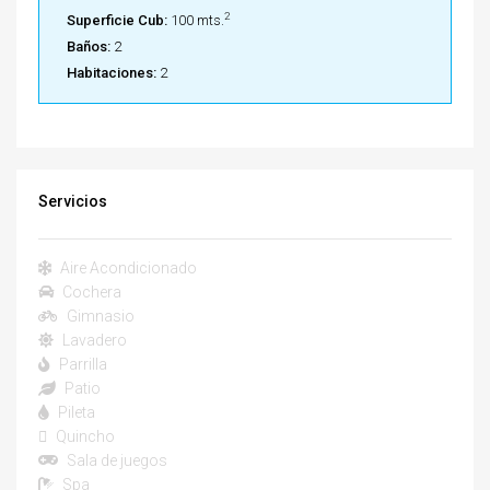
2
Superficie Cub:
100 mts.
Baños:
2
Habitaciones:
2
Servicios
Aire Acondicionado
Cochera
Gimnasio
Lavadero
Parrilla
Patio
Pileta
Quincho
Sala de juegos
Spa