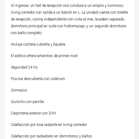
Al ingresar, un hall de recepción nos conduce a un amplio y luminoso
living comedor con salida a un balcón en L. La unidad cuenta con toilette
de recepción, cocina independiente con vista al mar, lavadero separado,
dormitorio principal en suite con hidromasaje, y un segundo dormitorio
con baño completo.
Incluye cochera cubierta y baulera.
El edificio ofrece amenities de primer nivel:
Seguridad 24 hs
Piscina descubierta con solárium
Gimnasio
Quincho con parrilla
Carpintería exterior con DVH
Calefacción por losa radiante en living comedor
Calefacción por radiadores en dormitorios y baños