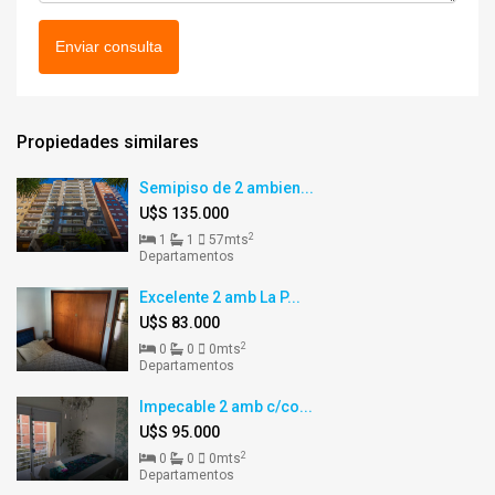
Enviar consulta
Propiedades similares
Semipiso de 2 ambien...
U$S 135.000
2
1
1
57mts
Departamentos
Excelente 2 amb La P...
U$S 83.000
2
0
0
0mts
Departamentos
Impecable 2 amb c/co...
U$S 95.000
2
0
0
0mts
Departamentos