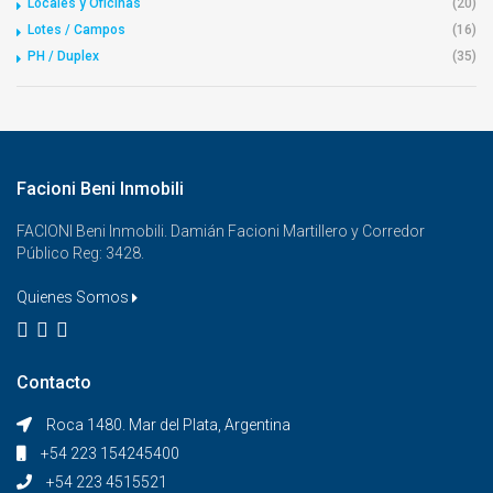
Locales y Oficinas
(20)
Lotes / Campos
(16)
PH / Duplex
(35)
Facioni Beni Inmobili
FACIONI Beni Inmobili. Damián Facioni Martillero y Corredor
Público Reg: 3428.
Quienes Somos
Contacto
Roca 1480. Mar del Plata, Argentina
+54 223 154245400
+54 223 4515521